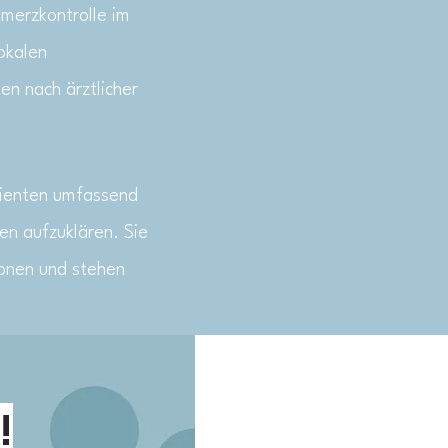
hmerzkontrolle im
okalen
n nach ärztlicher
tienten umfassend
en aufzuklären. Sie
ionen und stehen
!