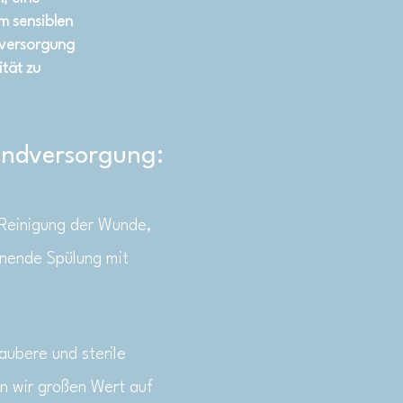
m sensiblen
dversorgung
ität zu
Wundversorgung:
 Reinigung der Wunde,
onende Spülung mit
ubere und sterile
n wir großen Wert auf