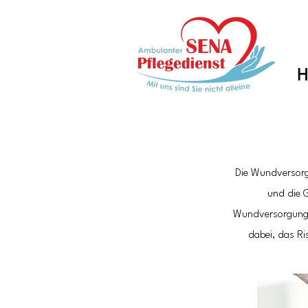
H
Die Wundversorgu
und die G
Wundversorgung k
dabei, das Ri